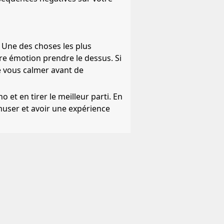
. Une des choses les plus
tre émotion prendre le dessus. Si
e vous calmer avant de
 et en tirer le meilleur parti. En
amuser et avoir une expérience