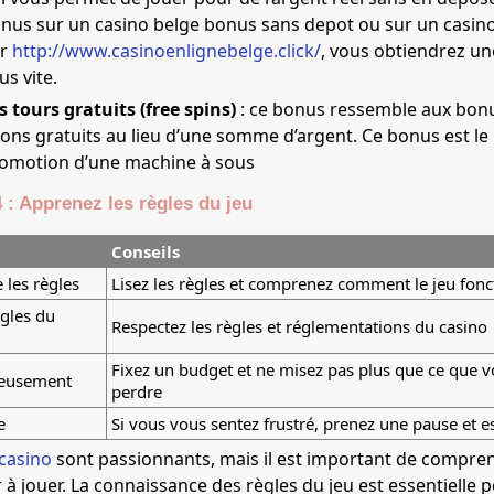
nus sur un casino belge bonus sans depot ou sur un casino
ur
http://www.casinoenlignebelge.click/
, vous obtiendrez un
us vite.
s tours gratuits (free spins)
: ce bonus ressemble aux bonus
tons gratuits au lieu d’une somme d’argent. Ce bonus est le 
omotion d’une machine à sous
 : Apprenez les règles du jeu
Conseils
les règles
Lisez les règles et comprenez comment le jeu fon
ègles du
Respectez les règles et réglementations du casino
Fixez un budget et ne misez pas plus que ce que 
ieusement
perdre
e
Si vous vous sentez frustré, prenez une pause et 
 casino
sont passionnants, mais il est important de compren
 jouer. La connaissance des règles du jeu est essentielle