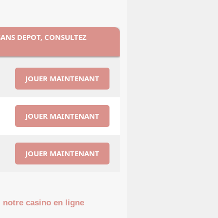
SANS DEPOT, CONSULTEZ
JOUER MAINTENANT
JOUER MAINTENANT
JOUER MAINTENANT
i notre casino en ligne