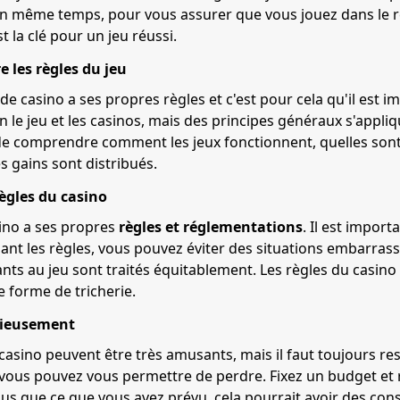
en même temps, pour vous assurer que vous jouez dans le r
st la clé pour un jeu réussi.
 les règles du jeu
e casino a ses propres règles et c'est pour cela qu'il est im
n le jeu et les casinos, mais des principes généraux s'appliqu
e comprendre comment les jeux fonctionnent, quelles sont 
 gains sont distribués.
règles du casino
ino a ses propres
règles et réglementations
. Il est importa
ant les règles, vous pouvez éviter des situations embarras
pants au jeu sont traités équitablement. Les règles du casi
e forme de tricherie.
cieusement
 casino peuvent être très amusants, mais il faut toujours re
vous pouvez vous permettre de perdre. Fixez un budget et 
us que ce que vous avez prévu, cela pourrait avoir des con