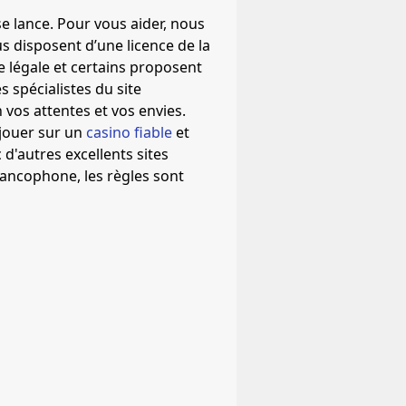
se lance. Pour vous aider, nous
us disposent d’une licence de la
 légale et certains proposent
s spécialistes du site
 vos attentes et vos envies.
 jouer sur un
casino fiable
et
d'autres excellents sites
ancophone, les règles sont