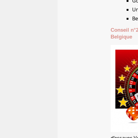
Go
Un
Be
Conseil n°2
Belgique