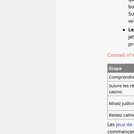
bo
S
vo
Le
je
pr
Conseil n°4
Étape
Comprendre 
Suivre les r
casino
Misez judic
Restez calm
Les
jeux de
commencer à