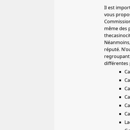
Il est impor
vous propos
Commission 
même des par
thecasinoci
Néanmoins, 
réputé. N'o
regroupant 
différentes
Ca
Ca
Ca
Ca
Ca
Ca
La