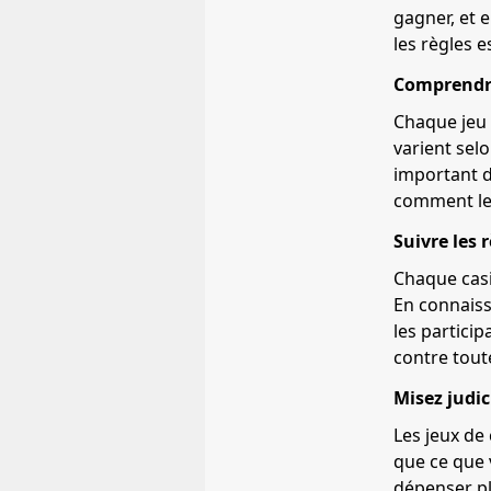
gagner, et 
les règles e
Comprendre
Chaque jeu d
varient selo
important d
comment les
Suivre les 
Chaque cas
En connaiss
les partici
contre tout
Misez judi
Les jeux de
que ce que 
dépenser pl